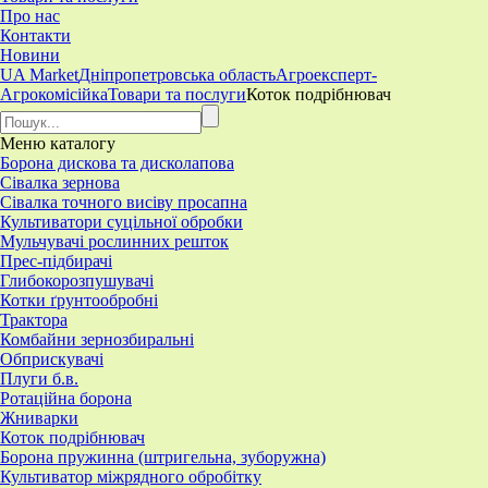
Про нас
Контакти
Новини
UA Market
Дніпропетровська область
Агроексперт-
Агрокомісійка
Товари та послуги
Коток подрібнювач
Меню
каталогу
Борона дискова та дисколапова
Сівалка зернова
Сівалка точного висіву просапна
Культиватори суцільної обробки
Мульчувачі рослинних решток
Прес-підбирачі
Глибокорозпушувачі
Котки ґрунтообробні
Трактора
Комбайни зернозбиральні
Обприскувачі
Плуги б.в.
Ротаційна борона
Жниварки
Коток подрібнювач
Борона пружинна (штригельна, зуборужна)
​Культиватор міжрядного обробітку