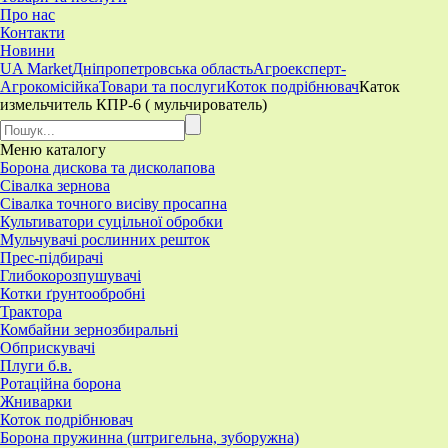
Про нас
Контакти
Новини
UA Market
Дніпропетровська область
Агроексперт-
Агрокомісійка
Товари та послуги
Коток подрібнювач
Каток
измельчитель КПР-6 ( мульчирователь)
Меню
каталогу
Борона дискова та дисколапова
Сівалка зернова
Сівалка точного висіву просапна
Культиватори суцільної обробки
Мульчувачі рослинних решток
Прес-підбирачі
Глибокорозпушувачі
Котки ґрунтообробні
Трактора
Комбайни зернозбиральні
Обприскувачі
Плуги б.в.
Ротаційна борона
Жниварки
Коток подрібнювач
Борона пружинна (штригельна, зуборужна)