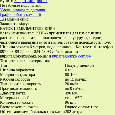
Купити
Зворотний дзвінок
Не забудьте поділитися
Умови оплати та доставки
Графік роботи компанії
Детальний опис
Залишити відгук
КАТОК ИЗМЕЛЬЧИТЕЛЬ КПР-6
Каток измельчитель КПР-6 применяется для измельчения
растительных остатков подсолнечника, кукурузы, стерни,
частичного выравнивания и мульчирования поверхности поля
Ширина захвата 6 метров, водоналивной . Контактный телефон
097-693-89-55, 066-024-43-93 сайт компании
https://agrokomisionka.pp.ua/ и
https://agrompk.com.ua/
Технические характеристики
Тип
Полуприцепной
Ширина обработки
6 м.
Мощность трактора
80-100 л.с.
Рабочая скорость
до 15 км/час
Транспортная скорость
20 км/час
Производительность
до 9 га/час
Диаметр катка
490 мм.
Материал ножей
сталь 65Г.
Количество ножей
96 шт.
Расположение ножей
Рядное -шахматное
Объем заливаемой жидкости в катки
202 литра