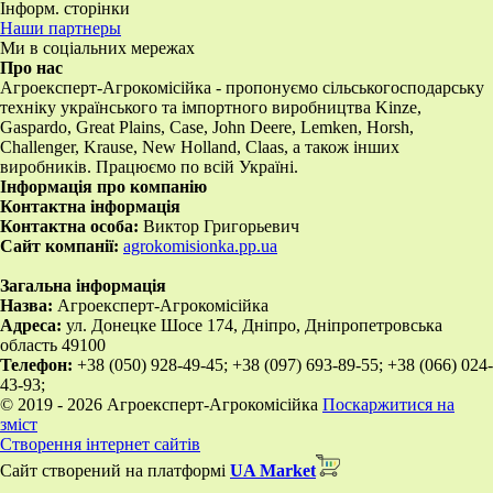
Інформ. сторінки
Наши партнеры
Ми в соціальних мережах
Про нас
Агроексперт-Агрокомісійка - пропонуємо сільськогосподарську
техніку українського та імпортного виробництва Kinze,
Gaspardo, Great Plains, Case, John Deere, Lemken, Horsh,
Challenger, Krause, New Holland, Claas, а також інших
виробників. Працюємо по всій Україні.
Інформація про компанію
Контактна інформація
Контактна особа:
Виктор Григорьевич
Сайт компанії:
agrokomisionka.pp.ua
Загальна інформація
Назва:
Агроексперт-Агрокомісійка
Адреса:
ул. Донецке Шосе 174, Дніпро, Дніпропетровська
область 49100
Телефон:
+38 (050) 928-49-45; +38 (097) 693-89-55; +38 (066) 024-
43-93;
© 2019 - 2026 Агроексперт-Агрокомісійка
Поскаржитися на
зміст
Створення інтернет сайтів
Сайт створений на платформі
UA Market