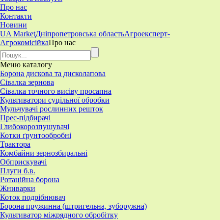
Про нас
Контакти
Новини
UA Market
Дніпропетровська область
Агроексперт-
Агрокомісійка
Про нас
Меню
каталогу
Борона дискова та дисколапова
Сівалка зернова
Сівалка точного висіву просапна
Культиватори суцільної обробки
Мульчувачі рослинних решток
Прес-підбирачі
Глибокорозпушувачі
Котки ґрунтообробні
Трактора
Комбайни зернозбиральні
Обприскувачі
Плуги б.в.
Ротаційна борона
Жниварки
Коток подрібнювач
Борона пружинна (штригельна, зуборужна)
​Культиватор міжрядного обробітку