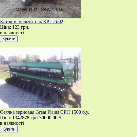
Каток измельчитель КРП-6-02
Ціна:
123 грн.
в наявності
Сеялка зерновая Great Plains CPH 1500 б.у.
Ціна:
1342878 грн.
30000.00 $
в наявності