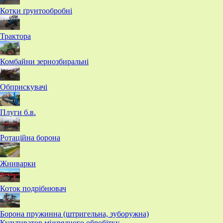
Котки ґрунтообробні
Трактора
Комбайни зернозбиральні
Обприскувачі
Плуги б.в.
Ротаційна борона
Жниварки
Коток подрібнювач
Борона пружинна (штригельна, зуборужна)
​Культиватор міжрядного обробітку