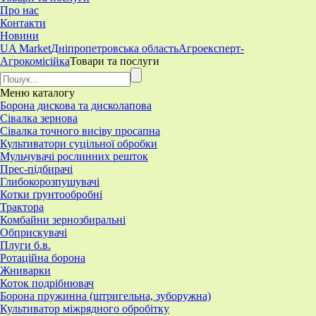
Про нас
Контакти
Новини
UA Market
Дніпропетровська область
Агроексперт-
Агрокомісійка
Товари та послуги
Меню
каталогу
Борона дискова та дисколапова
Сівалка зернова
Сівалка точного висіву просапна
Культиватори суцільної обробки
Мульчувачі рослинних решток
Прес-підбирачі
Глибокорозпушувачі
Котки ґрунтообробні
Трактора
Комбайни зернозбиральні
Обприскувачі
Плуги б.в.
Ротаційна борона
Жниварки
Коток подрібнювач
Борона пружинна (штригельна, зуборужна)
​Культиватор міжрядного обробітку