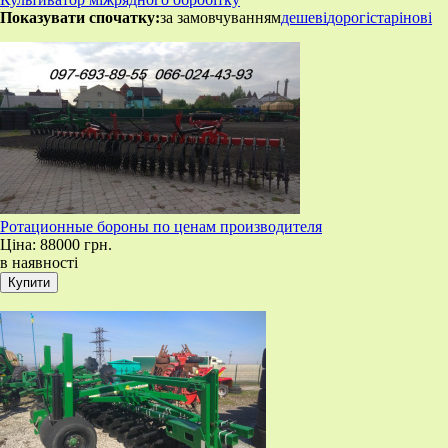
Показувати спочатку:
за замовчуванням
дешеві
дорогі
старі
нові
​Ротационные бороны по ценам производителя
Ціна:
88000 грн.
в наявності