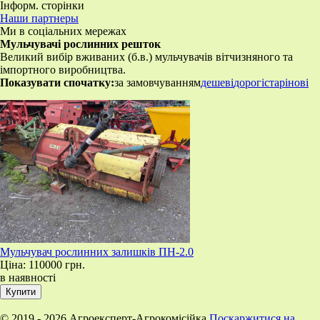
Інформ. сторінки
Наши партнеры
Ми в соціальних мережах
Мульчувачі рослинних решток
Великий вибір вживаних (б.в.) мульчувачів вітчизняного та
імпортного виробництва.
Показувати спочатку:
за замовчуванням
дешеві
дорогі
старі
нові
Мульчувач рослинних залишків ПН-2.0
Ціна:
110000 грн.
в наявності
© 2019 - 2026 Агроексперт-Агрокомісійка
Поскаржитися на