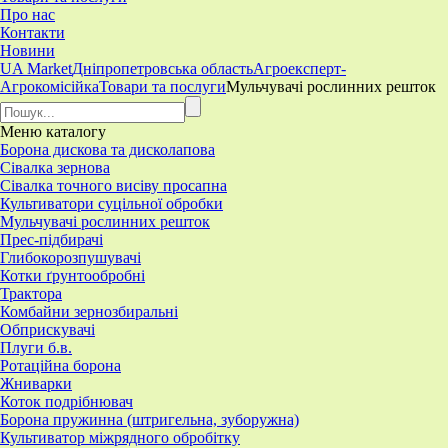
Про нас
Контакти
Новини
UA Market
Дніпропетровська область
Агроексперт-
Агрокомісійка
Товари та послуги
Мульчувачі рослинних решток
Меню
каталогу
Борона дискова та дисколапова
Сівалка зернова
Сівалка точного висіву просапна
Культиватори суцільної обробки
Мульчувачі рослинних решток
Прес-підбирачі
Глибокорозпушувачі
Котки ґрунтообробні
Трактора
Комбайни зернозбиральні
Обприскувачі
Плуги б.в.
Ротаційна борона
Жниварки
Коток подрібнювач
Борона пружинна (штригельна, зуборужна)
​Культиватор міжрядного обробітку