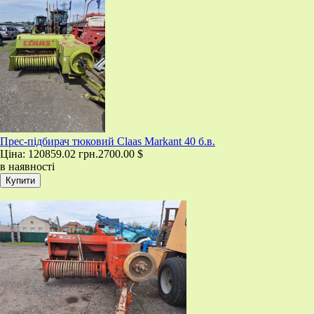
​Прес-підбирач тюковий Claas Markant 40 б.в.
Ціна:
120859.02 грн.
2700.00 $
в наявності