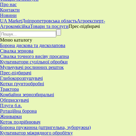
Про нас
Контакти
Новини
UA Market
Дніпропетровська область
Агроексперт-
Агрокомісійка
Товари та послуги
Прес-підбирачі
Меню
каталогу
Борона дискова та дисколапова
Сівалка зернова
Сівалка точного висіву просапна
Культиватори суцільної обробки
Мульчувачі рослинних решток
Прес-підбирачі
Глибокорозпушувачі
Котки ґрунтообробні
Трактора
Комбайни зернозбиральні
Обприскувачі
Плуги б.в.
Ротаційна борона
Жниварки
Коток подрібнювач
Борона пружинна (штригельна, зуборужна)
​Культиватор міжрядного обробітку