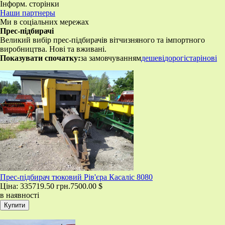
Інформ. сторінки
Наши партнеры
Ми в соціальних мережах
Прес-підбирачі
Великий вибір прес-підбирачів вітчизняного та імпортного
виробництва. Нові та вживані.
Показувати спочатку:
за замовчуванням
дешеві
дорогі
старі
нові
Прес-підбирач тюковий Рів'єра Касаліс 8080
Ціна:
335719.50 грн.
7500.00 $
в наявності