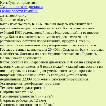
Не забудьте поділитися
Умови оплати та доставки
Графік роботи компанії
Детальний опис
Залишити відгук
Каток измельчитель КРП-6 . Данная модель измельчителя
с
п
рямолинейным расположением ножей. Каток измельчитель
рубящий КРП водоналивной гидрофицированный на резиновом
ходу.
Каток измельчитель
применяется для измельчения
растительных остатков подсолнечника, кукурузы, стерни,
частичного выравнивания и мульчирования поверхности поля.
Государственная компенсация 25-40% .
Оплата по факту поставки
в хозяйство.
Доставка по всей Украине бесплатная . Гарантия.
Полный пакет документов. .
Каток состоит из 3 барабанов диаметром 470 см на каждом из
которых расположены в 8 рядов ножей, каждый ряд состоит из
пяти раздельных ножей, для уменьшения затрат при смене
поврежденных ножей катка. В корпусах установлены
подшипники 22309 роликовый самоцентрирующийся.
Установленны демферные проставки
Технические характеристики
Ширина захвата 6 м
Производительность 4,8- 7,2 га/ч
Скорость рабочая до 12 км/ч
Скорость транспортная до 20 км/ч