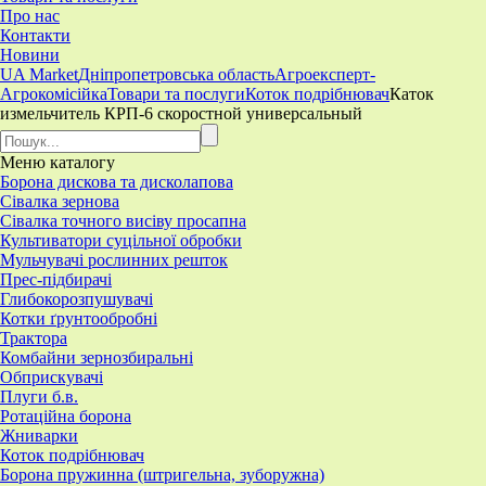
Про нас
Контакти
Новини
UA Market
Дніпропетровська область
Агроексперт-
Агрокомісійка
Товари та послуги
Коток подрібнювач
​Каток
измельчитель КРП-6 скоростной универсальный
Меню
каталогу
Борона дискова та дисколапова
Сівалка зернова
Сівалка точного висіву просапна
Культиватори суцільної обробки
Мульчувачі рослинних решток
Прес-підбирачі
Глибокорозпушувачі
Котки ґрунтообробні
Трактора
Комбайни зернозбиральні
Обприскувачі
Плуги б.в.
Ротаційна борона
Жниварки
Коток подрібнювач
Борона пружинна (штригельна, зуборужна)