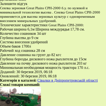
Залишити відгук
Сеялка зерновая Great Plains CPH-2000 б.у. по
нулевой и
минимальной
технологии
высева .
Сеялка Great Plains CPH-2000
применяется для высева зерновых культур с одновременным
внесением минеральных удобрений.
Технические характеристики
Great Plains CPH-2000
:
Рабочая ширина 6,1м Ширина междурядья 17,78 см.
Количество сошников 34 шт
Глубина высева до 9 см
Система внесения удобрений
Объем баков 1700л
Рабочий ход сошника 28 см
Давление сошника на грунт до 82 кгс
Глубина борозды дискового ножа рыхлителя до 15см
Давление на почву дискового ножа рыхлителя 203 кг
Минимальная необходимая мощность трактора 170 л.с.
Доданий: 30 березня 2019, 06:18
Оновлений: 30 березня 2019, 06:18
Категорія в каталозі:
Сівалки в Дніпропетровській області
Схожі товари компанії: