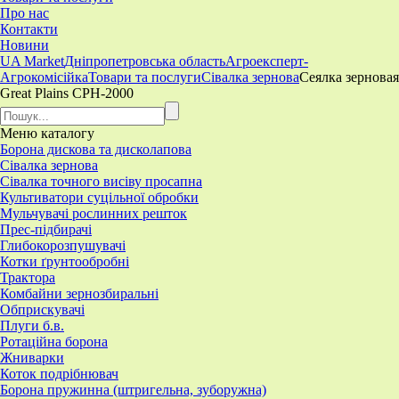
Про нас
Контакти
Новини
UA Market
Дніпропетровська область
Агроексперт-
Агрокомісійка
Товари та послуги
Сівалка зернова
​Сеялка зерновая
Great Plains CPH-2000
Меню
каталогу
Борона дискова та дисколапова
Сівалка зернова
Сівалка точного висіву просапна
Культиватори суцільної обробки
Мульчувачі рослинних решток
Прес-підбирачі
Глибокорозпушувачі
Котки ґрунтообробні
Трактора
Комбайни зернозбиральні
Обприскувачі
Плуги б.в.
Ротаційна борона
Жниварки
Коток подрібнювач
Борона пружинна (штригельна, зуборужна)