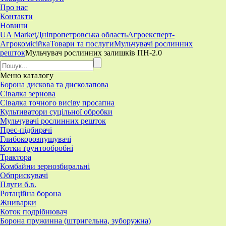
Про нас
Контакти
Новини
UA Market
Дніпропетровська область
Агроексперт-
Агрокомісійка
Товари та послуги
Мульчувачі рослинних
решток
Мульчувач рослинних залишків ПН-2.0
Меню
каталогу
Борона дискова та дисколапова
Сівалка зернова
Сівалка точного висіву просапна
Культиватори суцільної обробки
Мульчувачі рослинних решток
Прес-підбирачі
Глибокорозпушувачі
Котки ґрунтообробні
Трактора
Комбайни зернозбиральні
Обприскувачі
Плуги б.в.
Ротаційна борона
Жниварки
Коток подрібнювач
Борона пружинна (штригельна, зуборужна)