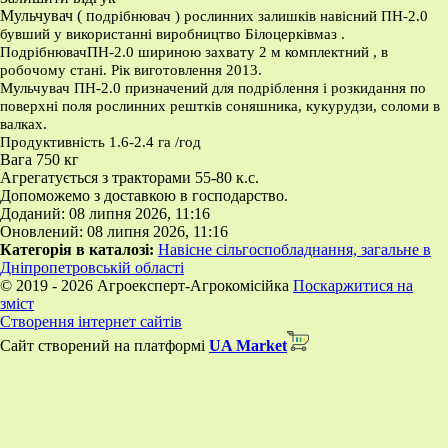
Мульчувач ( п
одрібнювач ) рослинних залишків навісний ПН-2.0
бувший у використанні виробництво Білоцерківмаз .
ПодрібнювачПН-2.0 шириною захвату 2 м комплектний , в
робочому стані. Рік виготовлення 2013.
Мульчувач ПН-2.0 призначений для подріблення і розкидання по
поверхні поля рослинних рештків соняшника, кукурудзи, соломи в
валках.
Продуктивність 1.6-2.4 га /год
Вага 750 кг
Агрегатується з тракторами 55-80 к.с.
Допоможемо з доставкою в господарство.
Доданий: 08 липня 2026, 11:16
Оновлений: 08 липня 2026, 11:16
Категорія в каталозі:
Навісне сільгоспобладнання, загальне в
Дніпропетровській області
© 2019 - 2026 Агроексперт-Агрокомісійка
Поскаржитися на
зміст
Створення інтернет сайтів
Сайт створений на платформі
UA Market