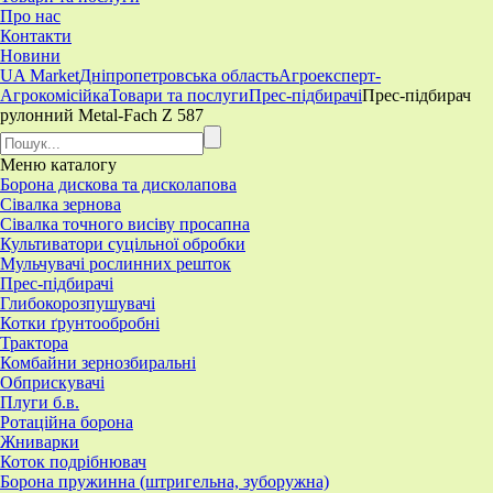
Про нас
Контакти
Новини
UA Market
Дніпропетровська область
Агроексперт-
Агрокомісійка
Товари та послуги
Прес-підбирачі
​Прес-підбирач
рулонний Metal-Fach Z 587
Меню
каталогу
Борона дискова та дисколапова
Сівалка зернова
Сівалка точного висіву просапна
Культиватори суцільної обробки
Мульчувачі рослинних решток
Прес-підбирачі
Глибокорозпушувачі
Котки ґрунтообробні
Трактора
Комбайни зернозбиральні
Обприскувачі
Плуги б.в.
Ротаційна борона
Жниварки
Коток подрібнювач
Борона пружинна (штригельна, зуборужна)