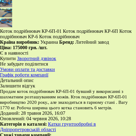
Коток подрібнювач КР-6П-01 Коток подрібнювач КР-6П Коток
подрібнювач КР-6 Коток подрібнювач
Країна виробник:
Украина
Бренд:
Литейний завод
Ціна:
175000 грн.
/шт.
Є в наявності
Купити
Зворотний дзвінок
Не забудьте поділитися
Умови оплати та доставки
Графік роботи компанії
Детальний опис
Залишити відгук
Продам коток подрібнювач КР-6П-01 бувший у викорисанні з
шахматним розташуванням ножів. Кток подрібнювач КР-6П-01
виробництво 2020 року., але знаходиться в гарному стані . Вагу
1770 кг. Робоча ширина цього котка становить 6 метрів.
Доданий: 28 травня 2026, 16:07
Оновлений: 04 червня 2026, 10:28
Категорія в каталозі:
Катки грунтообробні в
Дніпропетровській області
Схожі товари компанії: