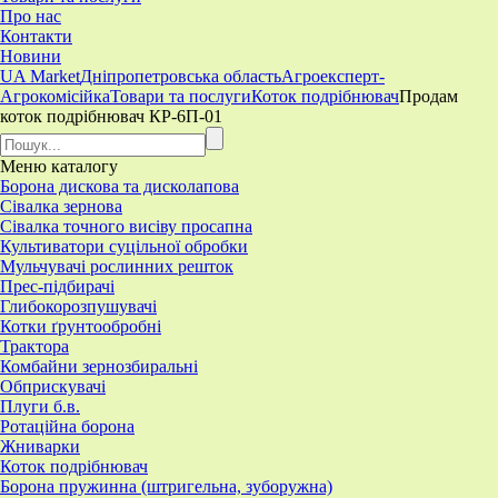
Про нас
Контакти
Новини
UA Market
Дніпропетровська область
Агроексперт-
Агрокомісійка
Товари та послуги
Коток подрібнювач
Продам
коток подрібнювач КР-6П-01
Меню
каталогу
Борона дискова та дисколапова
Сівалка зернова
Сівалка точного висіву просапна
Культиватори суцільної обробки
Мульчувачі рослинних решток
Прес-підбирачі
Глибокорозпушувачі
Котки ґрунтообробні
Трактора
Комбайни зернозбиральні
Обприскувачі
Плуги б.в.
Ротаційна борона
Жниварки
Коток подрібнювач
Борона пружинна (штригельна, зуборужна)