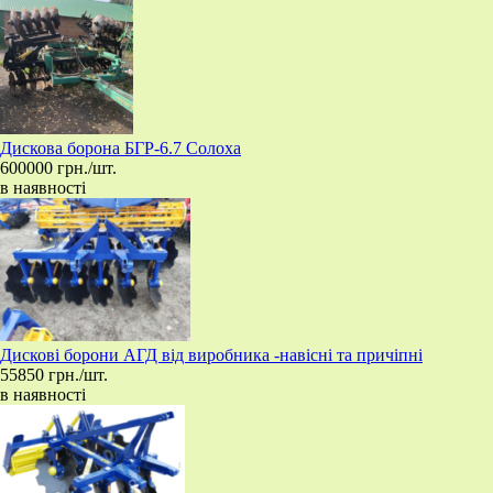
​Дискова борона БГР-6.7 Солоха
600000 грн./шт.
в наявності
​Дискові борони АГД від виробника -навісні та причіпні
55850 грн./шт.
в наявності