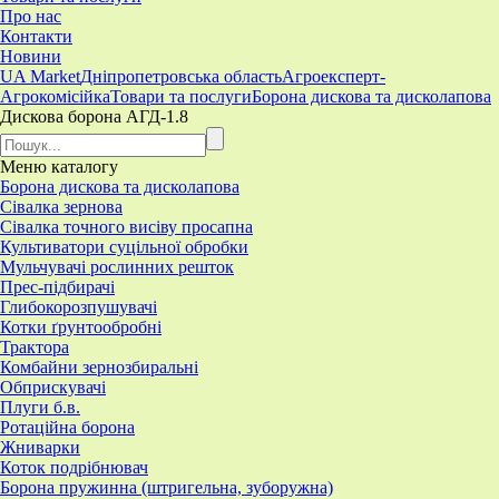
Про нас
Контакти
Новини
UA Market
Дніпропетровська область
Агроексперт-
Агрокомісійка
Товари та послуги
Борона дискова та дисколапова
Дискова борона АГД-1.8
Меню
каталогу
Борона дискова та дисколапова
Сівалка зернова
Сівалка точного висіву просапна
Культиватори суцільної обробки
Мульчувачі рослинних решток
Прес-підбирачі
Глибокорозпушувачі
Котки ґрунтообробні
Трактора
Комбайни зернозбиральні
Обприскувачі
Плуги б.в.
Ротаційна борона
Жниварки
Коток подрібнювач
Борона пружинна (штригельна, зуборужна)