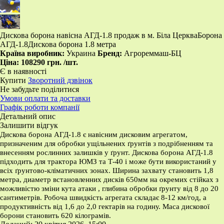
​Дискова борона навісна АГД-1.8 продаж в м. Біла Церква​ Борона
АГД-1.8 ​Дискова борона 1.8 метра
Країна виробник:
Украина
Бренд:
Агрореммаш-БЦ
Ціна:
108290 грн.
/шт.
Є в наявності
Купити
Зворотний дзвінок
Не забудьте поділитися
Умови оплати та доставки
Графік роботи компанії
Детальний опис
Залишити відгук
Дискова борона АГД-1.8 є навісним дисковим агрегатом,
призначеним для обробки ущільнених ґрунтів з подрібненням та
внесенням рослинних залишків у ґрунт. Дискова борона АГД-1.8
підходить для трактора ЮМЗ та Т-40 і може бути використаний у
всіх ґрунтово-кліматичних зонах. Ширина захвату становить 1,8
метра, диаметр встановленних дисків 650мм на окремих стійках з
можливістю зміни кута атаки , глибина обробки ґрунту від 8 до 20
сантиметрів. Робоча швидкість агрегата складає 8-12 км/год, а
продуктивність від 1,6 до 2,0 гектарів на годину. Маса дискової
борони становить 620 кілограмів.