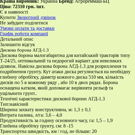
Країна виробник:
Украина
Бренд:
Агрореммаш-БЦ
Ціна:
72310 грн.
/шт.
Є в наявності
Купити
Зворотний дзвінок
Не забудьте поділитися
Умови оплати та доставки
Графік роботи компанії
Детальний опис
Залишити відгук
Дискова борона АГД-1.3
Дискова борона малогабаритна для китайський тракторів типу
Т-24/25, оптимальний та недорогий варіант для невеликих
ділянок. Навісна дискова борона АГД-1.3 для розрихлення та
подрібнення грунту. Кут атаки диска регулюється на необхідну
глибину обробітку, діаметр кожного диска 510 мм, кількість
дисків по 5 в кожному ряду , або 10 в двох рядах. Борона
оснащена катком, який допомагає вирівняти рельєф та
ущільнити грунт..
Технічні характеристики дискової борони АГД-1.3
Тип:навісний
Ширина захвату конструктивна, м: 1,3 ± 0,1
Витрата палива, л/га: 3,6 – 4,0
Продуктивність за годину основного часу, га: 1,5 – 1,9
Глибина обробітку ґрунту, см: 8 -15
Транспортна швидкість, км / год, не більше: 20