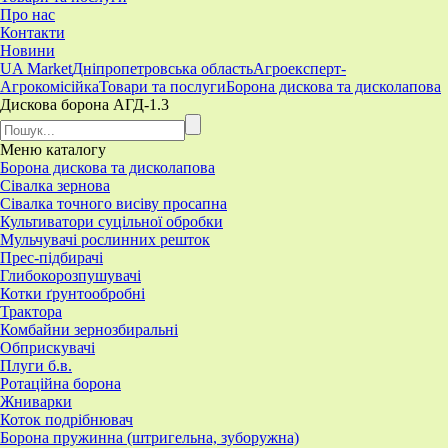
Про нас
Контакти
Новини
UA Market
Дніпропетровська область
Агроексперт-
Агрокомісійка
Товари та послуги
Борона дискова та дисколапова
Дискова борона АГД-1.3
Меню
каталогу
Борона дискова та дисколапова
Сівалка зернова
Сівалка точного висіву просапна
Культиватори суцільної обробки
Мульчувачі рослинних решток
Прес-підбирачі
Глибокорозпушувачі
Котки ґрунтообробні
Трактора
Комбайни зернозбиральні
Обприскувачі
Плуги б.в.
Ротаційна борона
Жниварки
Коток подрібнювач
Борона пружинна (штригельна, зуборужна)