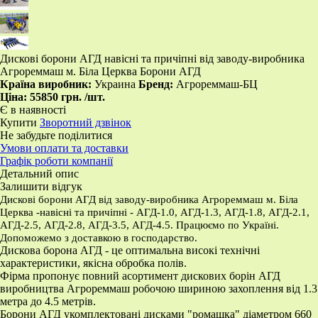
​Дискові борони АГД навісні та причіпні від заводу-виробника
Агрореммаш м. Біла Церква Борони АГД
Країна виробник:
Украина
Бренд:
Агрореммаш-БЦ
Ціна:
55850 грн.
/шт.
Є в наявності
Купити
Зворотний дзвінок
Не забудьте поділитися
Умови оплати та доставки
Графік роботи компанії
Детальний опис
Залишити відгук
Дискові борони АГД від заводу-виробника Агрореммаш м. Біла
Церква -навісні та причіпні - АГД-1.0, АГД-1.3, АГД-1.8, АГД-2.1,
АГД-2.5, АГД-2.8, АГД-3.5, АГД-4.5. Працюємо по Україні.
Допоможемо з доставкою в господарство.
Дискова борона АГД - це оптимальна високі технічні
характеристики, якісна обробка полів.
Фірма пропонує повний асортимент дискових борін АГД
виробництва Агрореммаш робочою шириною захоплення від 1.3
метра до 4.5 метрів.
Борони АГД укомплектовані дисками "ромашка" діаметром 660