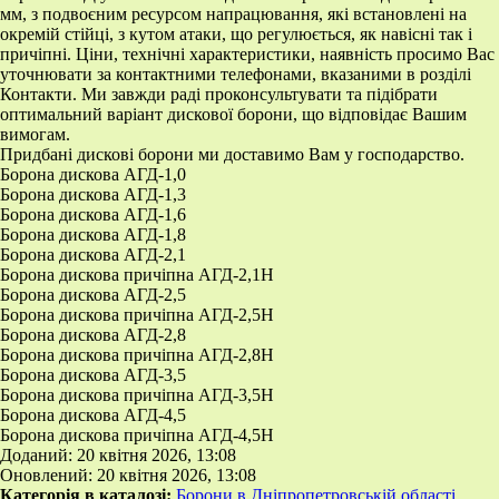
мм, з подвоєним ресурсом напрацювання, які встановлені на
окремій стійці, з кутом атаки, що регулюється, як навісні так і
причіпні. Ціни, технічні характеристики, наявність просимо Вас
уточнювати за контактними телефонами, вказаними в розділі
Контакти. Ми завжди раді проконсультувати та підібрати
оптимальний варіант дискової борони, що відповідає Вашим
вимогам.
Придбані дискові борони ми доставимо Вам у господарство.
Борона дискова АГД-1,0
Борона дискова АГД-1,3
Борона дискова АГД-1,6
Борона дискова АГД-1,8
Борона дискова АГД-2,1
Борона дискова причіпна АГД-2,1Н
Борона дискова АГД-2,5
Борона дискова причіпна АГД-2,5Н
Борона дискова АГД-2,8
Борона дискова причіпна АГД-2,8Н
Борона дискова АГД-3,5
Борона дискова причіпна АГД-3,5Н
Борона дискова АГД-4,5
Борона дискова причіпна АГД-4,5Н
Доданий: 20 квітня 2026, 13:08
Оновлений: 20 квітня 2026, 13:08
Категорія в каталозі:
Борони в Дніпропетровській області