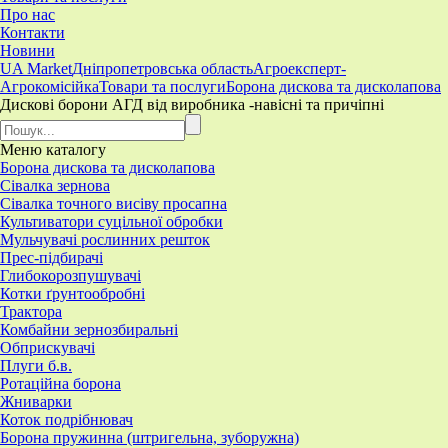
Про нас
Контакти
Новини
UA Market
Дніпропетровська область
Агроексперт-
Агрокомісійка
Товари та послуги
Борона дискова та дисколапова
Дискові борони АГД від виробника -навісні та причіпні
Меню
каталогу
Борона дискова та дисколапова
Сівалка зернова
Сівалка точного висіву просапна
Культиватори суцільної обробки
Мульчувачі рослинних решток
Прес-підбирачі
Глибокорозпушувачі
Котки ґрунтообробні
Трактора
Комбайни зернозбиральні
Обприскувачі
Плуги б.в.
Ротаційна борона
Жниварки
Коток подрібнювач
Борона пружинна (штригельна, зуборужна)