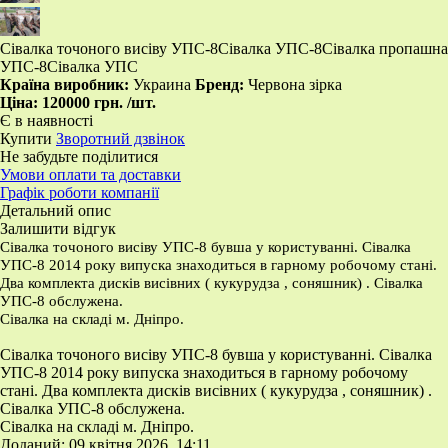
​Сівалка точоного висіву УПС-8 ​Сівалка УПС-8 ​Сівалка пропашна
УПС-8 ​Сівалка УПС
Країна виробник:
Украина
Бренд:
Червона зірка
Ціна:
120000 грн.
/шт.
Є в наявності
Купити
Зворотний дзвінок
Не забудьте поділитися
Умови оплати та доставки
Графік роботи компанії
Детальний опис
Залишити відгук
Сівалка точоного висіву УПС-8 бувша у користуванні. Сівалка
УПС-8 2014 року випуска знаходиться в гарному робочому стані.
Два комплекта дисків висівних ( кукурудза , соняшник) . Сівалка
УПС-8 обслужена.
Сівалка на складі м. Дніпро.
Сівалка точоного висіву УПС-8 бувша у користуванні. Сівалка
УПС-8 2014 року випуска знаходиться в гарному робочому
стані. Два комплекта дисків висівних ( кукурудза , соняшник) .
Сівалка УПС-8 обслужена.
Сівалка на складі м. Дніпро.
Доданий: 09 квітня 2026, 14:11