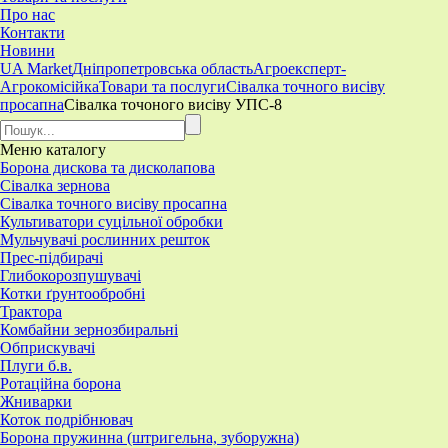
Про нас
Контакти
Новини
UA Market
Дніпропетровська область
Агроексперт-
Агрокомісійка
Товари та послуги
Сівалка точного висіву
просапна
​Сівалка точоного висіву УПС-8
Меню
каталогу
Борона дискова та дисколапова
Сівалка зернова
Сівалка точного висіву просапна
Культиватори суцільної обробки
Мульчувачі рослинних решток
Прес-підбирачі
Глибокорозпушувачі
Котки ґрунтообробні
Трактора
Комбайни зернозбиральні
Обприскувачі
Плуги б.в.
Ротаційна борона
Жниварки
Коток подрібнювач
Борона пружинна (штригельна, зуборужна)